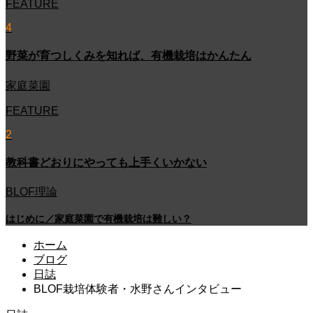
FEATURE
4
野菜が育つしくみを知れば、有機栽培はかんたん
家庭菜園
FEATURE
2
教科書どおりにやっても上手くいかない
BLOF理論
はじめに／家庭菜園で有機栽培は難しい？
ホーム
ブログ
日誌
BLOF栽培体験者・水野さんインタビュー