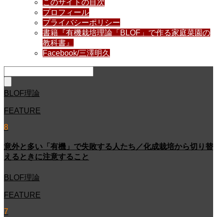
このサイトの目次
プロフィール
プライバシーポリシー
書籍『有機栽培理論「BLOF」で作る家庭菜園の
教科書』
Facebook/三澤明久
BLOF理論
FEATURE
8
意外と多い「有機」で失敗する人たち／化成栽培から切り替
えるときに注意すること
BLOF理論
FEATURE
7