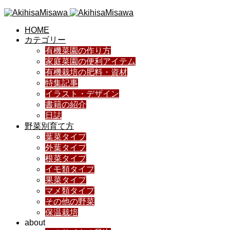
HOME
カテゴリー
有機菜園の作り方
家庭菜園の便利アイテム
有機栽培の肥料・資材
特集記事
イラスト・デザイン
書籍の紹介
日誌
野菜別育て方
葉菜タイプ
外葉タイプ
根菜タイプ
イモ類タイプ
果菜タイプ
マメ類タイプ
その他の野菜
保温栽培
about