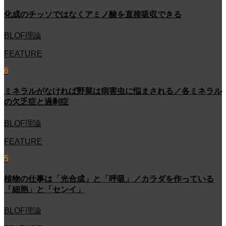
化成のチッソではなくアミノ酸を直接吸収できる
BLOF理論
FEATURE
6
ミネラルがなければ野菜は病害虫に悩まされる／各ミネラル
の欠乏症と過剰症
BLOF理論
FEATURE
5
植物の仕事は「光合成」と「呼吸」／カラダを作っている
「細胞」と「センイ」
BLOF理論