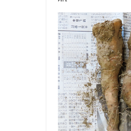
Pin it
栽培から切り替えるときに注意する
BLOF理論
FEATURE
7
化成のチッソではなくアミノ酸を直
きる