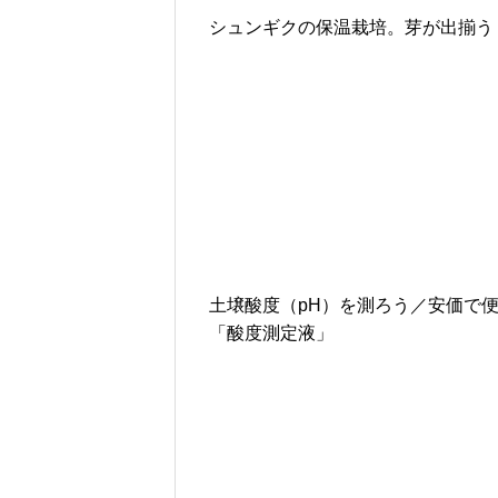
シュンギクの保温栽培。芽が出揃う
土壌酸度（pH）を測ろう／安価で
「酸度測定液」