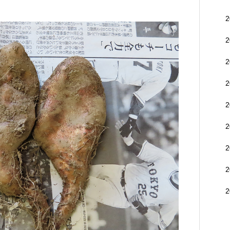
こと
接吸収で