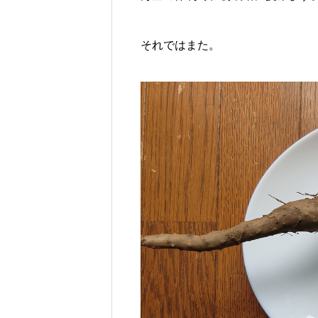
FEATURE
4
それではまた。
野菜が育つしくみを知れば、有機栽
たん
家庭菜園
FEATURE
2