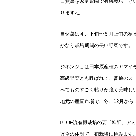
自然薯を家庭菜園で有機栽培、と
りますね。
FEATURE
自然薯は４月下旬〜５月上旬の植え
5
かなり栽培期間の長い野菜です。
ジネンジョは日本原産種のヤマイ
植物の仕事は「光合成」と「呼吸」
を作っている「細胞」と「センイ」
高級野菜とも呼ばれて、普通のス
べてものすごく粘りが強く美味し
BLOF理論
地元の産直市場で、冬、12月から
BLOF流有機栽培の要「堆肥、ア
万全の体制で、初栽培に挑みます