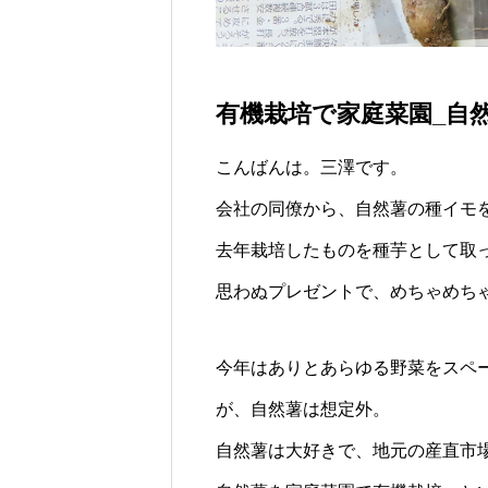
BLOF理論
有機栽培で家庭菜園_自
こんばんは。三澤です。
FEATURE
6
会社の同僚から、自然薯の種イモ
去年栽培したものを種芋として取
思わぬプレゼントで、めちゃめち
ミネラルがなければ野菜は病害虫に
る／各ミネラルの欠乏症と過剰症
今年はありとあらゆる野菜をスペ
が、自然薯は想定外。
BLOF理論
自然薯は大好きで、地元の産直市