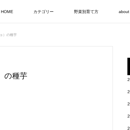
HOME
カテゴリー
野菜別育て方
about
ョ）の種芋
BLOF理論
はじめに／家庭菜園で有機栽培は難し
）の種芋
い？
ち／化成