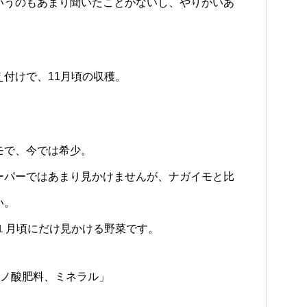
いうのもあまり聞いたことがないし、やりがいあ
付けで、11月頃の収穫。
モで、今では希少。
／カラダ
ーパーではあまり見かけませんが、ナガイモと比
い。
１月頃にだけ見かける野菜です。
ミノ酸肥料、ミネラル」
。