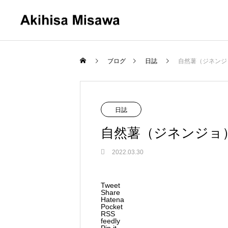
ブログ
日誌
自然薯（ジネンジ
BLOF理論
日誌
自然薯（ジネンジョ
2022.03.30
FEATURE
8
Tweet
Share
Hatena
Pocket
RSS
意外と多い「有機」で失敗する人た
feedly