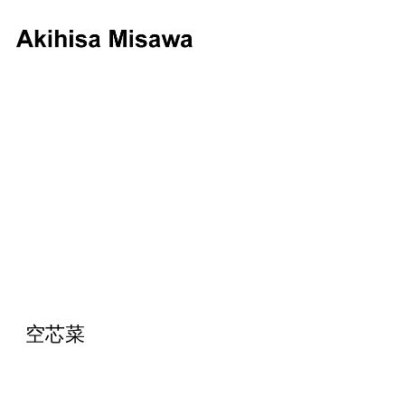
キ
ャ
ッ
チ
フ
レ
ー
ズ
空芯菜