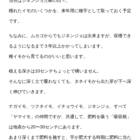
当分はジネンジョ三昧の日々。
穫れたイモのいくつかを、来年用に種芋として取っておく予定
です。
ちなみに、ムカゴからでもジネンジョは出来ますが、収穫でき
るようになるまで３年以上かかってしまいます。
種イモから育てるのがいいと思います。
植える深さは10センチちょっとで構いません。
そんなに深く土で覆わなくても、タネイモから出た芽が下へ深
く伸びていきます。
ナガイモ、ツクネイモ、イチョウイモ、ジネンジョ、すべて
「ヤマイモ」の仲間ですが、共通して、肥料を吸う「吸収根」
は地表から20〜30センチにあります。
あまり深くまで肥料を施すと、芋が肥大する時期に肥料に当た