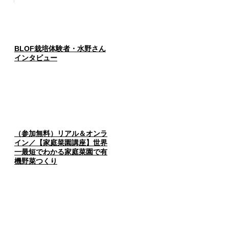
BLOF栽培体験者・水野さん
インタビュー
（参加無料）リアル＆オンラ
イン／【家庭菜園講座】世界
一最短でわかる家庭菜園で有
機野菜つくり