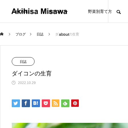
HOME
カテゴリー
野菜別育て方
about
ブログ
日誌
ダイコンの生育
BLOF理論
BL
日誌
ダイコンの生育
2022.10.29
FEATURE
FEATURE
5
4
植物の仕事は「光合成」と「呼吸」／カラダ
野