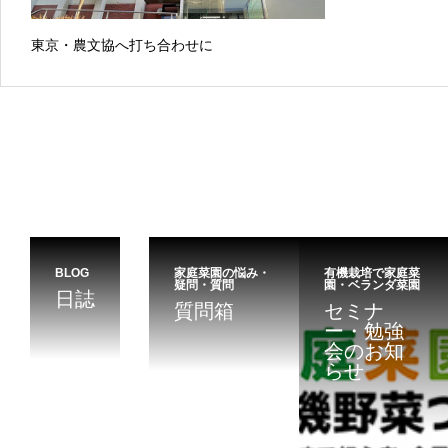
東京・農文協へ打ち合わせに
BLOG
家庭菜園の悩み・
有機栽培で家庭菜
疑問・質問
園・ベランダ菜園
日誌
質問箱
セミナ
ー・勉強
会のお知
らせ