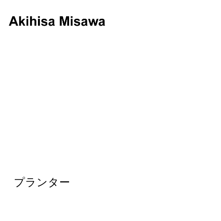
キ
ャ
ッ
チ
フ
レ
ー
ズ
プランター