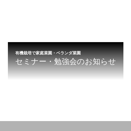
有機栽培で家庭菜園・ベランダ菜園
セミナー・勉強会のお知らせ