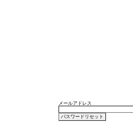
栽培から切り替えるときに注意する
BLOF理論
FEATURE
7
メールアドレス
化成のチッソではなくアミノ酸を直
きる