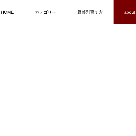
HOME
カテゴリー
野菜別育て方
about
BLOF理論
はじめに／家庭菜園で有機栽培は難し
い？
ち／化成