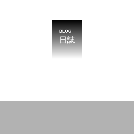
BLOF理論
BLOG
日誌
FEATURE
6
ミネラルがなければ野菜は病害虫に
る／各ミネラルの欠乏症と過剰症
BLOF理論