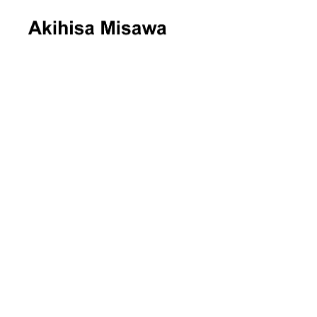
BLOF理論
FEATURE
8
意外と多い「有機」で失敗する人た