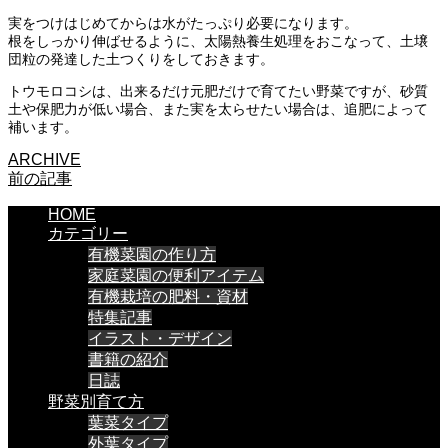
実をつけはじめてからは水がたっぷり必要になります。
根をしっかり伸ばせるように、太陽熱養生処理をおこなって、土壌
団粒の発達した土つくりをしておきます。
トウモロコシは、出来るだけ元肥だけで育てたい野菜ですが、砂質
土や保肥力が低い場合、また実を太らせたい場合は、追肥によって
補います。
ARCHIVE
前の記事
HOME
カテゴリー
有機菜園の作り方
家庭菜園の便利アイテム
有機栽培の肥料・資材
特集記事
イラスト・デザイン
書籍の紹介
日誌
野菜別育て方
葉菜タイプ
外葉タイプ