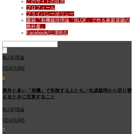
このサイトの目次
プロフィール
プライバシーポリシー
書籍『有機栽培理論「BLOF」で作る家庭菜園の
教科書』
Facebook/三澤明久
BLOF理論
FEATURE
8
意外と多い「有機」で失敗する人たち／化成栽培から切り替
えるときに注意すること
BLOF理論
FEATURE
7