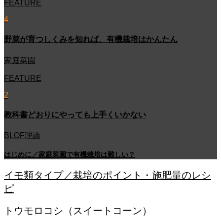
FEATURE
4
野菜が育つしくみを知れば、有機栽培はかんたん
家庭菜園
FEATURE
2
教科書どおりにやっても上手くいかない
BLOF理論
はじめに／家庭菜園で有機栽培は難しい？
イモ類タイプ／栽培のポイント・施肥量のレシ
ピ
トウモロコシ（スイートコーン）