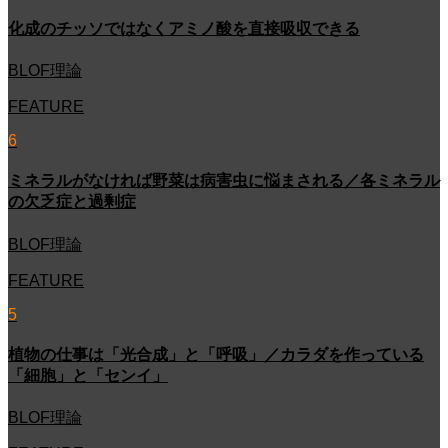
化成のチッソではなくアミノ酸を直接吸収できる
BLOF理論
FEATURE
6
ミネラルがなければ野菜は病害虫に悩まされる／各ミネラル
の欠乏症と過剰症
BLOF理論
FEATURE
5
植物の仕事は「光合成」と「呼吸」／カラダを作っている
「細胞」と「センイ」
BLOF理論