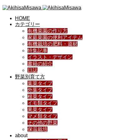
HOME
カテゴリー
有機菜園の作り方
家庭菜園の便利アイテム
有機栽培の肥料・資材
特集記事
イラスト・デザイン
書籍の紹介
日誌
野菜別育て方
葉菜タイプ
外葉タイプ
根菜タイプ
イモ類タイプ
果菜タイプ
マメ類タイプ
その他の野菜
保温栽培
about